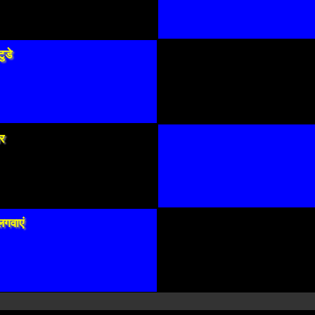
ुडे
पर
लगवाएं