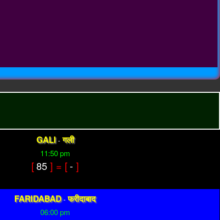
GALI
गली
-
11:50 pm
[
85
] = [
-
]
FARIDABAD
फरीदाबाद
-
06:00 pm