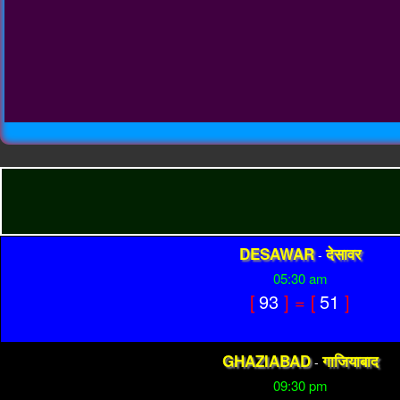
DESAWAR
देसावर
-
05:30 am
[
93
] = [
51
]
GHAZIABAD
गाजियाबाद
-
09:30 pm