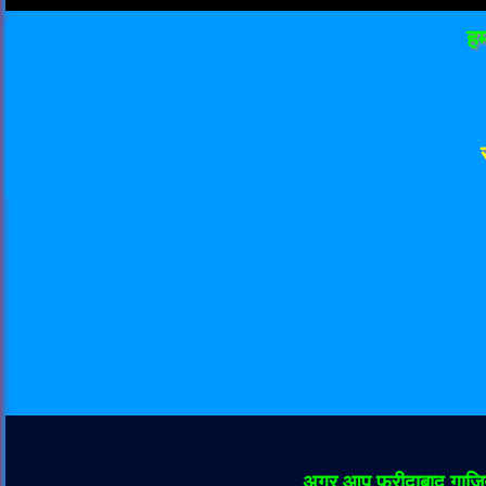
हम
अगर आप फ़रीदाबाद गाज़िय