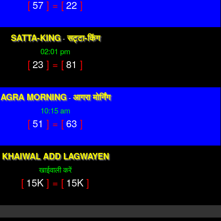
[
57
] = [
22
]
SATTA-KING
सट्टा-किंग
-
02:01 pm
[
23
] = [
81
]
AGRA MORNING
आगरा मोर्निंग
-
10:15 am
[
51
] = [
63
]
KHAIWAL ADD LAGWAYEN
खाईवाली करें
[
15K
] = [
15K
]