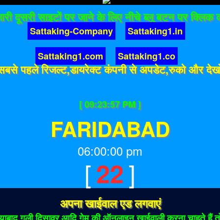
ारी दूसरी साइटों पर जाने के लिए नीचे ब्लू बटन पर क्लिक क
Sattaking-Company
Sattaking1.in
Sattaking1.com
Sattaking1.co
सबसे पहले रिजल्ट,डायरेक्ट कंपनी से अपडेट,रुको और देख
[ 09:23:57 PM ]
FARIDABAD
06:00:00 pm
[
]
22
अपना खाईवाल एड लगवाएं
ाबाद गली दिसावर आदि गेम की ऑनलाइन खाईवाली करना चाहते हैं तो